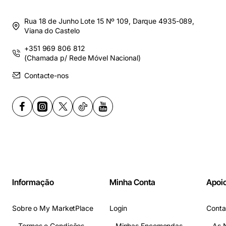
Rua 18 de Junho Lote 15 Nº 109, Darque 4935-089,
Viana do Castelo
+351 969 806 812
(Chamada p/ Rede Móvel Nacional)
Contacte-nos
Informação
Minha Conta
Apoio
Sobre o My MarketPlace
Login
Conta
Termos e Condições
Minhas Encomendas
As 