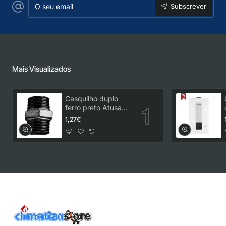
Subscrever
seu
email
Mais Visualizados
Casquilho duplo
ferro preto Atusa
3/4"
1,27€