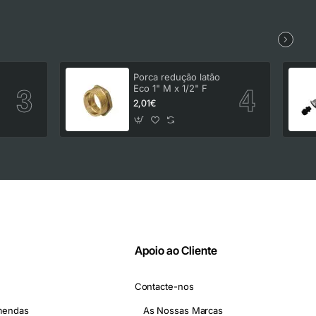
Porca redução latão
Eco 1" M x 1/2" F
2,01€
Apoio ao Cliente
Contacte-nos
mendas
As Nossas Marcas