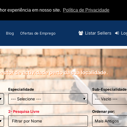
lhor experiência em nosso site.
Política de Privacidade
Listar Sellers
Lo
s
Blog
Ofertas de Emprego
ector de actividade perto da sua localidade.
Especialidade
Sub-Especialidade
2- Pesquisa Livre
Ordenar por: