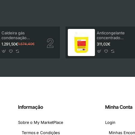
Caldeira gás
Anticongelante
condensação
concentrado
Vulcano Lifestar
Insuatherm 30 kg
1.291,50€
311,02€
1.574,40€
Connect LCP 24/30
C23
Informação
Minha Conta
Sobre o My MarketPlace
Login
Termos e Condições
Minhas Enco