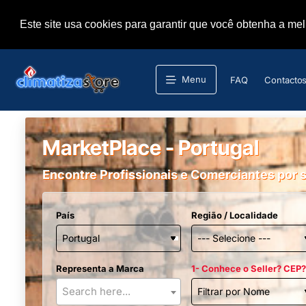
Este site usa cookies para garantir que você obtenha a me
Menu
FAQ
Contacto
MarketPlace - Portugal
Encontre Profissionais e Comerciantes por s
País
Região / Localidade
Representa a Marca
1- Conhece o Seller? CEP?
Search here...