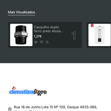
Mais Visualizados
Casquilho duplo
ferro preto Atusa
3/4"
1,27€
Rua 18 de Junho Lote 15 Nº 109, Darque 4935-089,