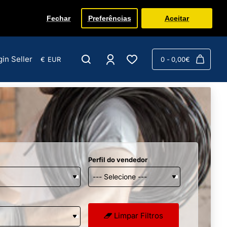
Fechar
Preferências
Aceitar
gin Seller
€
EUR
0 - 0,00€
Perfil do vendedor
Limpar Filtros