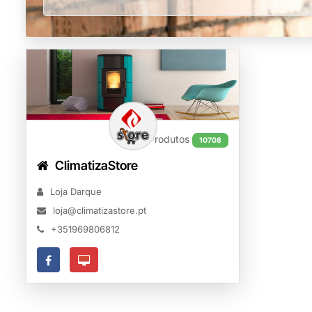
Produtos
10708
ClimatizaStore
Loja Darque
loja@climatizastore.pt
+351969806812