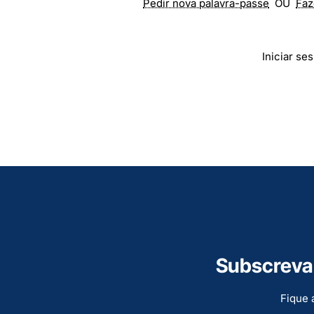
Pedir nova palavra-passe
OU
Faz
Iniciar se
Subscreva 
Fique 