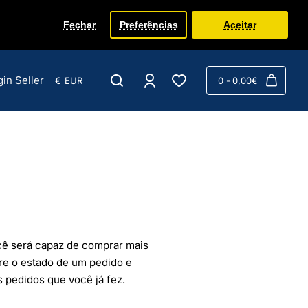
Fechar
Preferências
Aceitar
gin Seller
€
EUR
0 - 0,00€
ocê será capaz de comprar mais
bre o estado de um pedido e
 pedidos que você já fez.