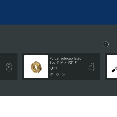
Porca redução latão
Eco 1" M x 1/2" F
2,01€