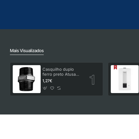
Mais Visualizados
Casquilho duplo
ferro preto Atusa
3/4"
1,27€