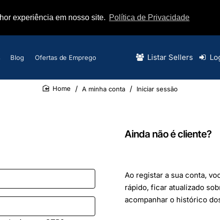
lhor experiência em nosso site.
Política de Privacidade
Listar Sellers
Lo
s
Blog
Ofertas de Emprego
A minha conta
Iniciar sessão
home
Ainda não é cliente?
Ao registar a sua conta, v
rápido, ficar atualizado so
acompanhar o histórico dos