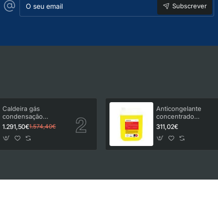
Subscrever
seu
email
Caldeira gás
Anticongelante
condensação
concentrado
Vulcano Lifestar
Insuatherm 30 kg
1.291,50€
311,02€
1.574,40€
Connect LCP 24/30
C23