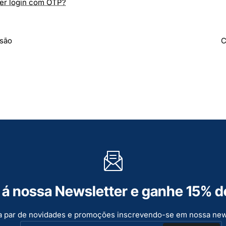
er login com OTP?
ssão
C
á nossa Newsletter e ganhe 15% d
a par de novidades e promoções inscrevendo-se em nossa new
O