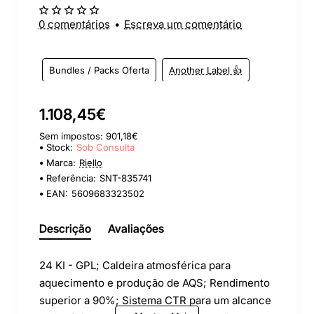
Sob Consulta
0 comentários
•
Escreva um comentário
Bundles / Packs Oferta
Another Label 👍
1.108,45€
Sem impostos: 901,18€
Stock:
Sob Consulta
Marca:
Riello
Referência:
SNT-835741
EAN:
5609683323502
Descrição
Avaliações
24 KI - GPL; Caldeira atmosférica para
aquecimento e produção de AQS; Rendimento
superior a 90%; Sistema CTR para um alcance