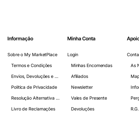
Informação
Minha Conta
Apoio
Sobre o My MarketPlace
Login
Conta
Termos e Condições
Minhas Encomendas
As 
Envios, Devoluções e Pagamentos
Afiliados
Map
Politica de Privacidade
Newsletter
Inf
Resolução Alternativa de Litígios
Vales de Presente
Livro de Reclamações
Devoluções
R.G.