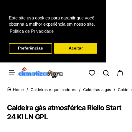
Fechar
Este site usa cookies para garantir que você
obtenha a melhor experiência em nosso site.
Política de Privacidade
Preferências
Aceitar
Caldeiras e queimadores
Caldeiras a gás
Caldeir
home
Caldeira gás atmosférica Riello Start
24 KI LN GPL