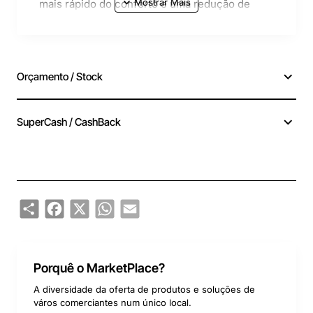
mais rápido do conforto e uma redução de
consumo; Vaso de expansão de 8 litros e
circulador de baixo consumo; Modulação
contínua da chama; Permutador bi-térmico;
Cumpre com o novo padrão NOx 6;
Orçamento / Stock
Dimensões: L 400 x A 740 x P 332 mm.
SuperCash / CashBack
Share
Facebook
X
WhatsApp
Email
Porquê o MarketPlace?
A diversidade da oferta de produtos e soluções de
város comerciantes num único local.