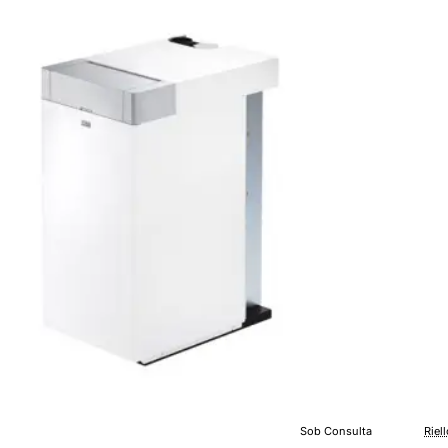
29
kW
Sob Consulta
Riel