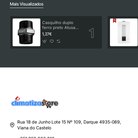
Mais Visualizados
Casquilho duplo
ferro preto Atusa
3/4"
1,27€
Rua 18 de Junho Lote 15 Nº 109, Darque 4935-089,
Viana do Castelo