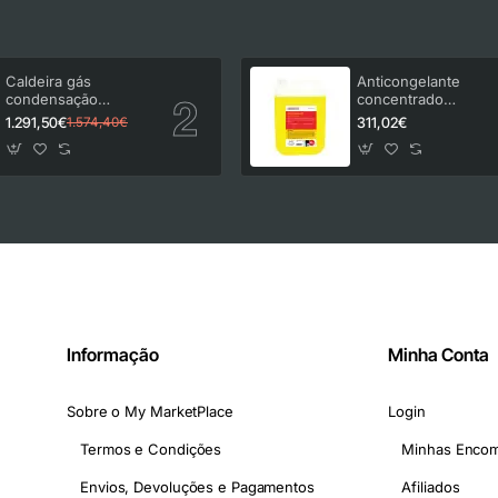
Caldeira gás
Anticongelante
condensação
concentrado
Vulcano Lifestar
Insuatherm 30 kg
1.291,50€
311,02€
1.574,40€
Connect LCP 24/30
C23
Informação
Minha Conta
Sobre o My MarketPlace
Login
Termos e Condições
Minhas Enco
Envios, Devoluções e Pagamentos
Afiliados