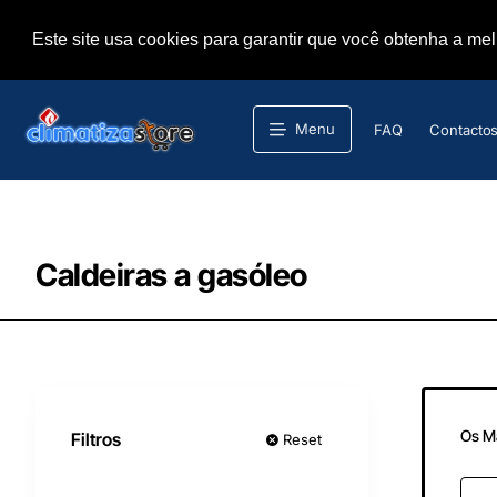
Este site usa cookies para garantir que você obtenha a me
Menu
FAQ
Contacto
Caldeiras a gasóleo
Os M
Filtros
Reset