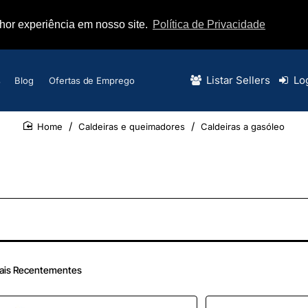
lhor experiência em nosso site.
Política de Privacidade
Listar Sellers
Lo
s
Blog
Ofertas de Emprego
Caldeiras e queimadores
Caldeiras a gasóleo
home
ais Recentementes