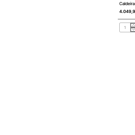
Sob Cons
Caldeira
4.049,
Caldeira
gasóleo
Riello
Insieme
EVOe
25
K
LN