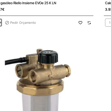
ulta
Sob
 gasóleo Riello Insieme EVOe 25 K LN
Cal
97€
3.9
Pedir Orçamento
Cal
gas
Riel
Ins
EV
25
LN