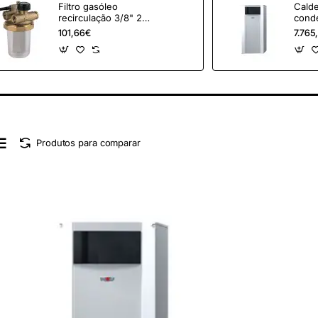
Filtro gasóleo
Calde
recirculação 3/8" 2
cond
vias
COB-
101,66€
7.765
Produtos para comparar