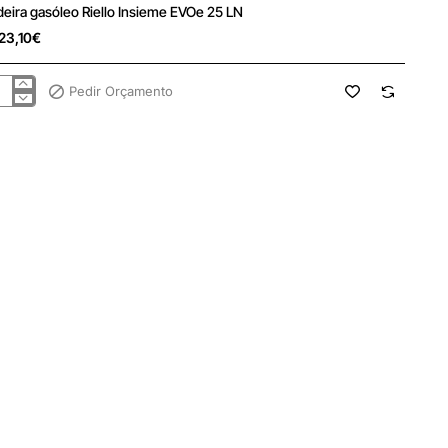
 Consulta
deira gasóleo Riello Insieme EVOe 25 LN
23,10€
Pedir Orçamento
deira
óleo
lo
ieme
Oe