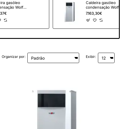
ira gasóleo
Caldeira gasóleo
ensação Wolf
condensação Wolf
2 29 kW
COB-2 20 kW
,37€
7.163,30€
Organizar por:
Exibir: