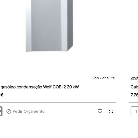
Sob Consulta
Wolf
ulta
Sob
a gasóleo condensação Wolf COB-2 20 kW
Cal
0€
7.7
Pedir Orçamento
Cal
gas
sação
con
Wol
CO
2