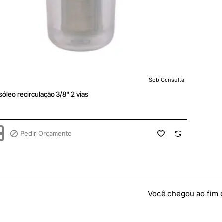
Sob Consulta
ulta
asóleo recirculação 3/8" 2 vias
Pedir Orçamento
ação
Você chegou ao fim da