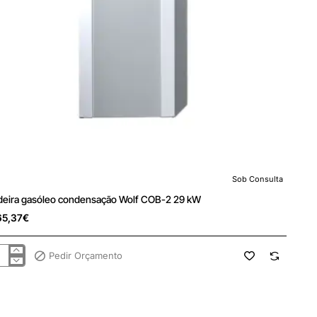
Sob Consulta
 Consulta
Portes Grátis
deira gasóleo condensação Wolf COB-2 29 kW
65,37€
Pedir Orçamento
deira
óleo
densação
f
B-