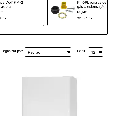
ade Wolf KM-2
Kit GPL para caldeira
cascata
gás condensação
Riello FGB-K 28
0€
62,14€
Organizar por:
Exibir: