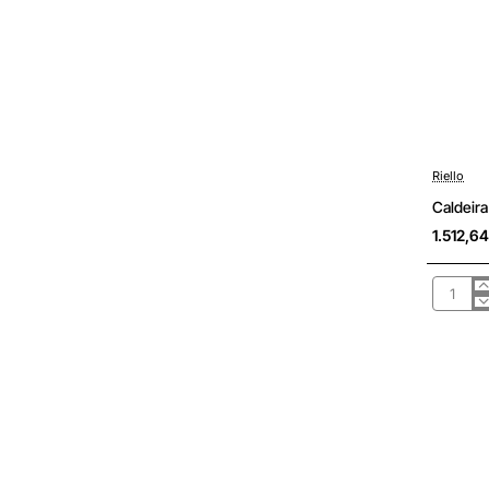
Riello
Sob Cons
Caldeira
1.512,6
Caldeira
gás
conden
Riello
Start
Conden
25
IS
GN