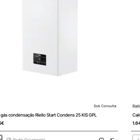
Sob Consulta
Riel
ulta
Sob
 gás condensação Riello Start Condens 25 KIS GPL
Cal
5€
1.6
Pedir Orçamento