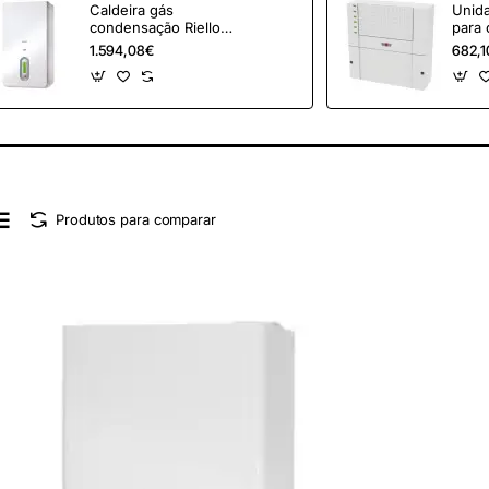
Caldeira gás
Unid
condensação Riello
para 
Family Condens 16 IS
1.594,08€
682,1
GN
Produtos para comparar