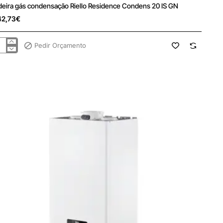
 Consulta
deira gás condensação Riello Residence Condens 20 IS GN
42,73€
Pedir Orçamento
deira
densação
lo
idence
ndens