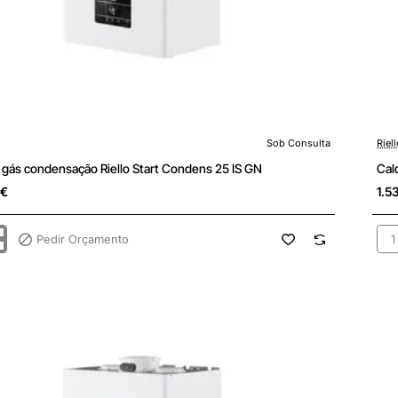
Sob Consulta
Riel
ulta
Sob
 gás condensação Riello Start Condens 25 IS GN
Cal
4€
1.5
Pedir Orçamento
Cal
gás
sação
con
Riel
Star
s
Co
25
KIS
GN