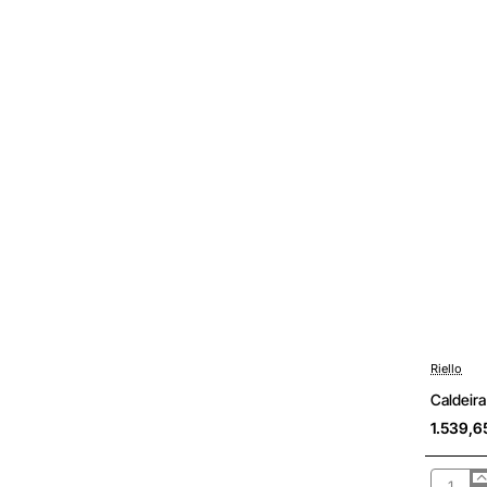
Riello
Sob Cons
Caldeira
1.539,6