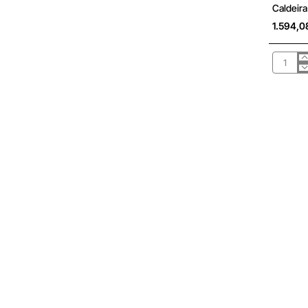
Sob Cons
Caldeira
1.594,0
Caldeira
gás
conden
Riello
Family
Conden
16
IS
GN