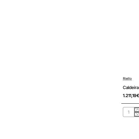
Riello
Sob Cons
Caldeira
1.211,19
Caldeira
gás
atmosfé
Riello
Start
24