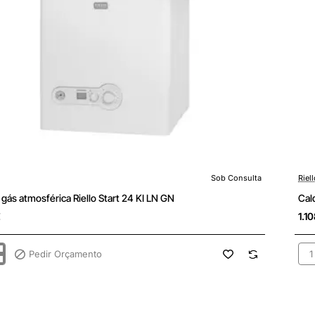
Sob Consulta
Riel
ulta
Sob
 gás atmosférica Riello Start 24 KI LN GN
Cal
€
1.1
Pedir Orçamento
Cal
gás
rica
atm
Riel
Star
24