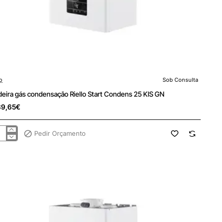
lo
Sob Consulta
 Consulta
deira gás condensação Riello Start Condens 25 KIS GN
39,65€
Pedir Orçamento
deira
densação
lo
t
ndens