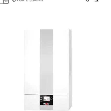
deira
densação
lo
t
ndens