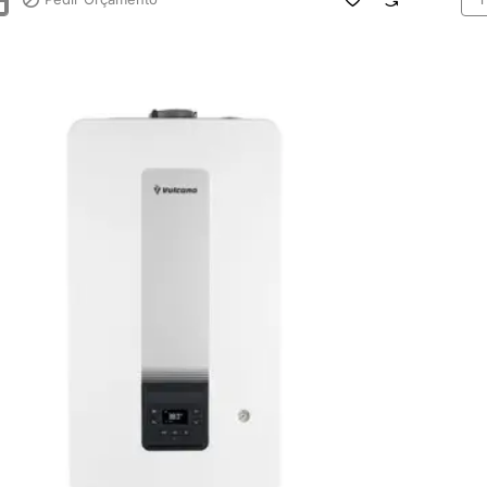
Cal
gás
sação
con
Riel
Star
s
Co
30
KIS
GN