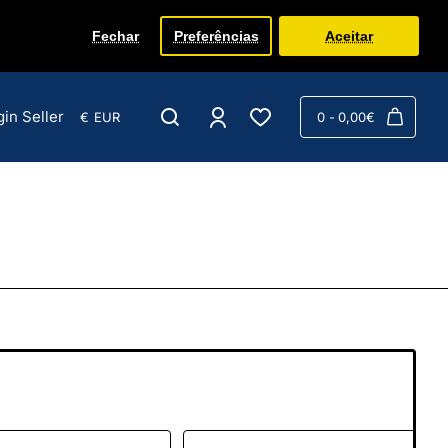
Fechar
Preferências
Aceitar
gin Seller
€
EUR
0 - 0,00€