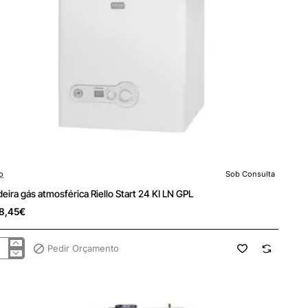
lo
Sob Consulta
 Consulta
deira gás atmosférica Riello Start 24 KI LN GPL
08,45€
Pedir Orçamento
deira
osférica
lo
t