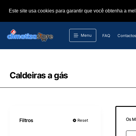
Este site usa cookies para garantir que você obtenha a me
Menu
FAQ
Contacto
Caldeiras a gás
Os M
Filtros
Reset