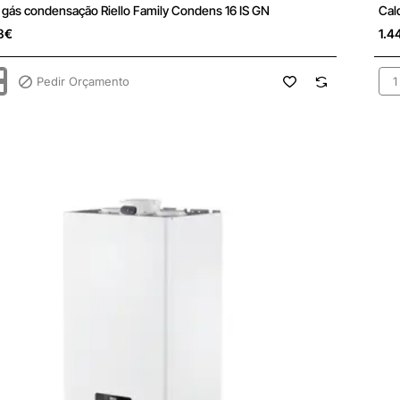
ulta
Sob
 gás condensação Riello Family Condens 16 IS GN
Cal
8€
1.4
Pedir Orçamento
Cal
gás
sação
con
Riel
Res
s
Co
20
IS
GN