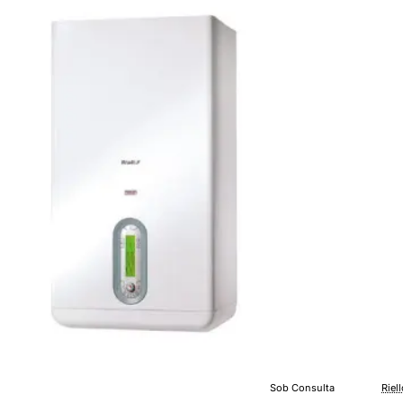
KI
LN
GP
Sob Consulta
Riel