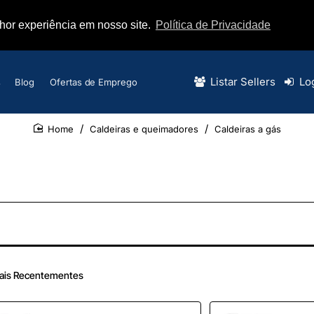
lhor experiência em nosso site.
Política de Privacidade
Listar Sellers
Lo
s
Blog
Ofertas de Emprego
Caldeiras e queimadores
Caldeiras a gás
home
ais Recentementes